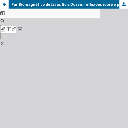
Par Biomagnético de Isaac Goiz Duran, reflexões sobre o potencial terapêutico, um amanhecer de uma nova medicina?